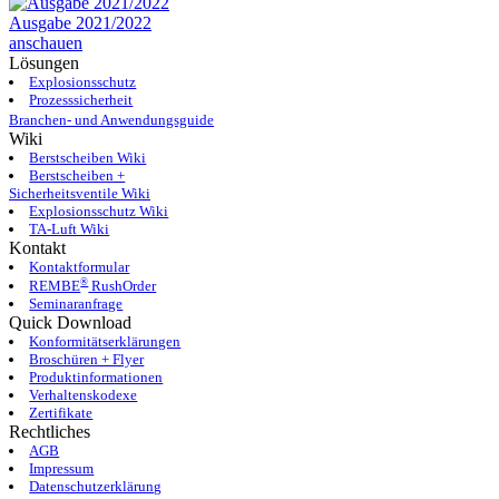
Ausgabe 2021/2022
anschauen
Lösungen
Explosionsschutz
Prozesssicherheit
Branchen- und Anwendungsguide
Wiki
Berstscheiben Wiki
Berstscheiben +
Sicherheitsventile Wiki
Explosionsschutz Wiki
TA-Luft Wiki
Kontakt
Kontaktformular
®
REMBE
RushOrder
Seminaranfrage
Quick Download
Konformitätserklärungen
Broschüren + Flyer
Produktinformationen
Verhaltenskodexe
Zertifikate
Rechtliches
AGB
Impressum
Datenschutzerklärung