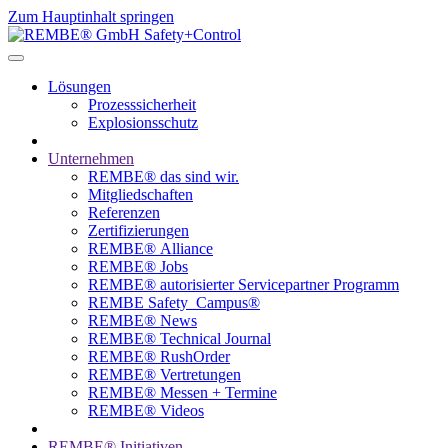
Zum Hauptinhalt springen
Lösungen
Prozesssicherheit
Explosionsschutz
Unternehmen
REMBE® das sind wir.
Mitgliedschaften
Referenzen
Zertifizierungen
REMBE® Alliance
REMBE® Jobs
REMBE® autorisierter­­ Servicepartner Programm
REMBE Safety_Campus®
REMBE® News
REMBE® Technical Journal
REMBE® RushOrder
REMBE® Vertretungen
REMBE® Messen + Termine
REMBE® Videos
REMBE® Initiativen