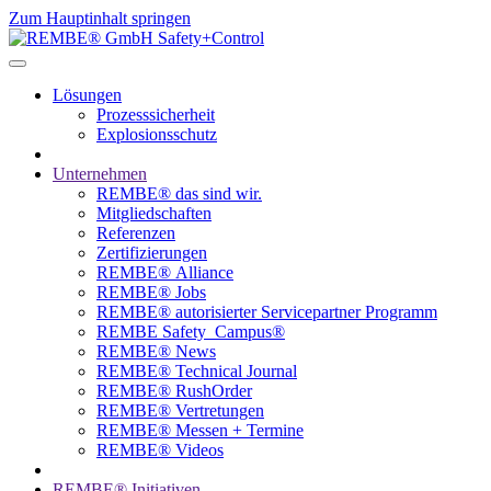
Zum Hauptinhalt springen
Lösungen
Prozesssicherheit
Explosionsschutz
Unternehmen
REMBE® das sind wir.
Mitgliedschaften
Referenzen
Zertifizierungen
REMBE® Alliance
REMBE® Jobs
REMBE® autorisierter­­ Servicepartner Programm
REMBE Safety_Campus®
REMBE® News
REMBE® Technical Journal
REMBE® RushOrder
REMBE® Vertretungen
REMBE® Messen + Termine
REMBE® Videos
REMBE® Initiativen